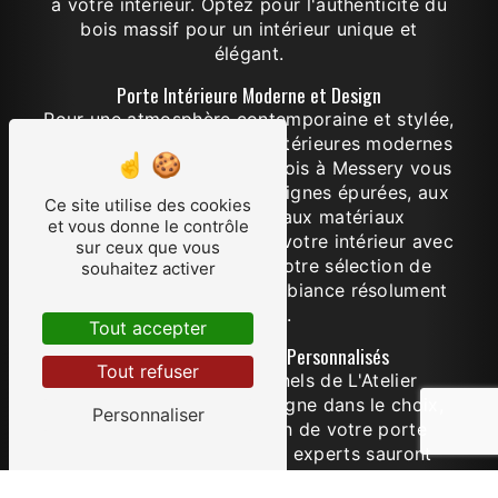
à votre intérieur. Optez pour l'authenticité du
bois massif pour un intérieur unique et
élégant.
Porte Intérieure Moderne et Design
Pour une atmosphère contemporaine et stylée,
craquez pour nos portes intérieures modernes
et design. L'Atelier Douvainois à Messery vous
propose des modèles aux lignes épurées, aux
Ce site utilise des cookies
finitions élégantes et aux matériaux
et vous donne le contrôle
sophistiqués pour embellir votre intérieur avec
sur ceux que vous
goût. Choisissez parmi notre sélection de
souhaitez activer
portes design pour une ambiance résolument
tendance.
Tout accepter
Installation et Conseils Personnalisés
Tout refuser
L'équipe de professionnels de L'Atelier
Douvainois vous accompagne dans le choix,
Personnaliser
l'installation et l'entretien de votre porte
intérieure à Messery. Nos experts sauront
vous guider pour trouver la porte idéale qui