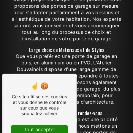
proposons des portes de garage sur mesure
pour s'adapter parfaitement à vos besoins et
à l'esthétique de votre habitation. Nos experts
sauront vous conseiller et vous accompagner
tout au long du processus de choix et
d'installation de votre porte de garage.
Large choix de Matériaux et de Styles
Que vous préfériez une porte de garage en
bois, en aluminium ou en PVC, L'Atelier
Douvainois dispose d'une large gamme de
matériaux de qualité pour répondre à toutes
vos exigences. Nous proposons également
différents styles de portes de garage, du plus
traditionnel au plus contemporain, pour
Ce site utilise des cookies
s'adapter à tous les types d'architecture.
et vous donne le contrôle
sur ceux que vous
Sécurité et Fiabilité au rendez-vous
souhaitez activer
La sécurité de votre garage est une priorité
pour nous. C'est pourquoi nous mettons un
Tout accepter
point d'honneur à proposer des portes de