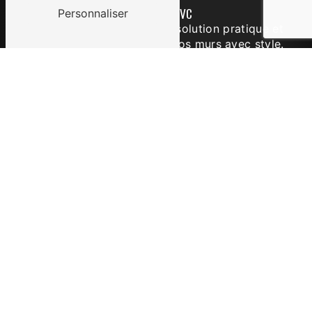
Lambris en PVC
Personnaliser
Le lambris en PVC est une solution pratique et
économique pour habiller vos murs avec style.
Résistant à l'humidité et facile à nettoyer, le
lambris en PVC proposé par L'Atelier
Douvainois est parfait pour les pièces d'eau et
les espaces à fort passage.
Lambris en composite
Le lambris en composite allie la résistance du
PVC et l'aspect naturel du bois pour un rendu
esthétique et durable. Idéal pour les espaces
intérieurs et extérieurs, le lambris en
composite vous permet de créer une
décoration harmonieuse et moderne.
LES AVANTAGES DU LAMBRIS
Le lambris présente de nombreux avantages
pour votre intérieur. En plus de son aspect
esthétique, le lambris offre une isolation