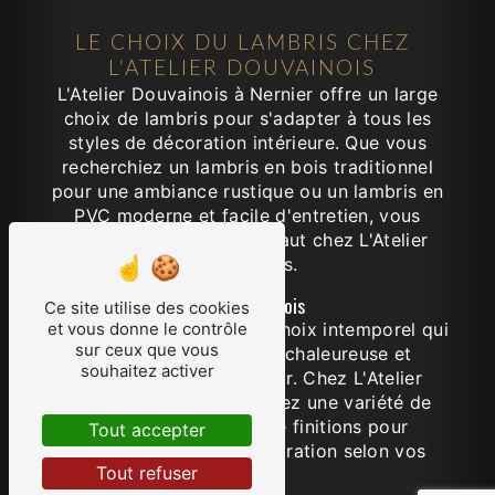
LE CHOIX DU LAMBRIS CHEZ
L'ATELIER DOUVAINOIS
L'Atelier Douvainois à Nernier offre un large
choix de lambris pour s'adapter à tous les
styles de décoration intérieure. Que vous
recherchiez un lambris en bois traditionnel
pour une ambiance rustique ou un lambris en
PVC moderne et facile d'entretien, vous
trouverez ce qu'il vous faut chez L'Atelier
Douvainois.
Lambris en bois
Ce site utilise des cookies
Le lambris en bois est un choix intemporel qui
et vous donne le contrôle
sur ceux que vous
apporte une ambiance chaleureuse et
souhaitez activer
naturelle à votre intérieur. Chez L'Atelier
Douvainois, vous trouverez une variété de
essences de bois et de finitions pour
Tout accepter
personnaliser votre décoration selon vos
Tout refuser
goûts.