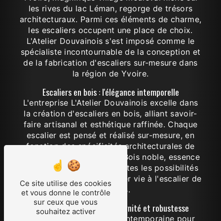
les rives du lac Léman, regorge de trésors
architecturaux. Parmi ces éléments de charme,
les escaliers occupent une place de choix.
L'Atelier Douvainois s'est imposé comme le
spécialiste incontournable de la conception et
de la fabrication d'escaliers sur-mesure dans
la région de Yvoire.
Escaliers en bois : l'élégance intemporelle
L'entreprise L'Atelier Douvainois excelle dans
la création d'escaliers en bois, alliant savoir-
faire artisanal et esthétique raffinée. Chaque
escalier est pensé et réalisé sur-mesure, en
fonction des spécificités architecturales de
votre habitation à Yvoire. Bois noble, essence
exotique ou bois local, toutes les possibilités
s'offrent à vous pour donner vie à l'escalier de
Ce site utilise des cookies
vos rêves.
et vous donne le contrôle
sur ceux que vous
Escaliers métalliques : modernité et robustesse
souhaitez activer
En quête d'une touche contemporaine pour