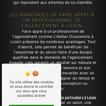
qui répondent aux attentes de sa clientèle.
LES AVANTAGES DE FAIRE APPEL À
UN PROFESSIONNEL DE
L'AGENCEMENT À LOISIN
Faire appel à un professionnel de
l'agencement comme L'Atelier Douvainois à
Loisin présente de nombreux avantages. Tout
d'abord, cela permet de bénéficier de
l'expertise et du savoir-faire d'une équipe
qualifiée dans le domaine de l'agencement.
Ensuite, cela garantit un résultat sur mesure et
de qualité, conforme aux besoins et aux
exigences du client. Enfin, travailler avec un
professionnel permet de gagner du temps et
Ce site utilise des cookies
d'éviter les erreurs de conception ou
et vous donne le contrôle
d'exécution.
sur ceux que vous
souhaitez activer
L'agencement sur mesure pour les particuliers à Loisin
Que ce soit pour aménager un salon, une