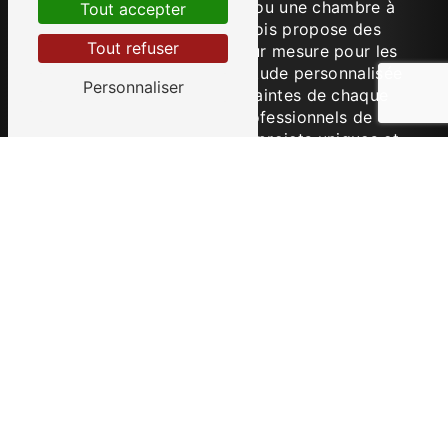
cuisine, une salle de bain ou une chambre à
Tout accepter
Loisin, L'Atelier Douvainois propose des
Tout refuser
solutions d'agencement sur mesure pour les
particuliers. Grâce à une étude personnalisée
Personnaliser
des besoins et des contraintes de chaque
espace, l'équipe de professionnels de
l'agencement conçoit des projets uniques et
adaptés à chaque client.
L'agencement sur mesure pour les professionnels à
Loisin
Pour les professionnels à Loisin, l'agencement
des espaces commerciaux ou professionnels
revêt une importance particulière. L'Atelier
Douvainois propose des solutions
d'agencement adaptées aux besoins
spécifiques des entreprises, commerces,
bureaux ou espaces de travail. Du design à la
réalisation, l'équipe accompagne ses clients
dans la création d'espaces ergonomiques,
esthétiques et fonctionnels.