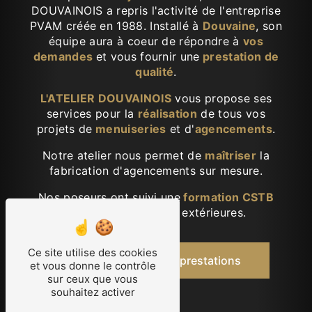
DOUVAINOIS a repris l'activité de l'entreprise
PVAM créée en 1988. Installé à
Douvaine
, son
équipe aura à coeur de répondre à
vos
demandes
et vous fournir une
prestation de
qualité
.
L'ATELIER DOUVAINOIS
vous propose ses
services pour la
réalisation
de tous vos
projets de
menuiseries
et d'
agencements
.
Notre atelier nous permet de
maîtriser
la
fabrication d'agencements sur mesure.
​Nos poseurs ont suivi une
formation CSTB
pour les menuiseries extérieures.
Ce site utilise des cookies
Découvrir nos prestations
et vous donne le contrôle
sur ceux que vous
souhaitez activer